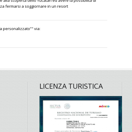
 alla scoperta dello Yucatán ed avere la possibilità di
za fermarsi a soggiornare in un resort
a personalizzato”
" via:
LICENZA TURISTICA