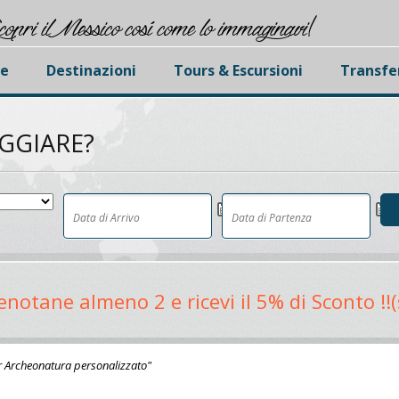
copri il Messico cosí come lo immaginavi!
e
Destinazioni
Tours & Escursioni
Transfe
AGGIARE?
otane almeno 2 e ricevi il 5% di Sconto !!(
r Archeonatura personalizzato"