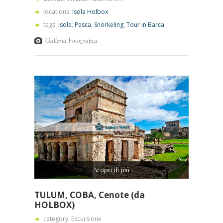
locations:
Isola Holbox
tags:
Isole
,
Pesca
,
Snorkeling
,
Tour in Barca
Galleria Fotografica
Scopri di piú
TULUM, COBA, Cenote (da
HOLBOX)
category: Escursione