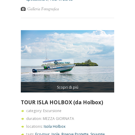
Galleria Fotografica
Scopri di piú
TOUR ISLA HOLBOX (da Holbox)
category: Escursione
duration: MEZZA GIORNATA
locations:
Isola Holbox
tags:
Eco-tour
,
Isole
,
Riserve Protette
,
Spiaggie