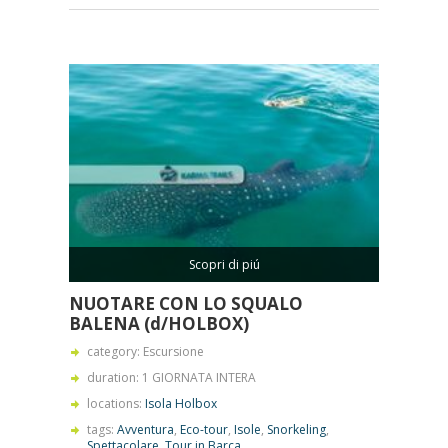
Scopri di piú
NUOTARE CON LO SQUALO
BALENA (d/HOLBOX)
category: Escursione
duration: 1 GIORNATA INTERA
locations:
Isola Holbox
tags:
Avventura
,
Eco-tour
,
Isole
,
Snorkeling
,
Spettacolare
,
Tour in Barca