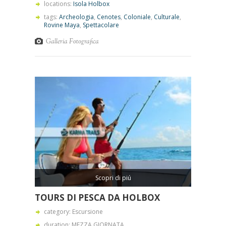
locations:
Isola Holbox
tags:
Archeologia
,
Cenotes
,
Coloniale
,
Culturale
,
Rovine Maya
,
Spettacolare
Galleria Fotografica
Scopri di piú
TOURS DI PESCA DA HOLBOX
category: Escursione
duration: MEZZA GIORNATA