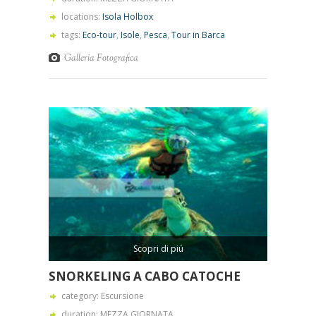
locations:
Isola Holbox
tags:
Eco-tour
,
Isole
,
Pesca
,
Tour in Barca
Galleria Fotografica
Scopri di piú
SNORKELING A CABO CATOCHE
category: Escursione
duration: MEZZA GIORNATA