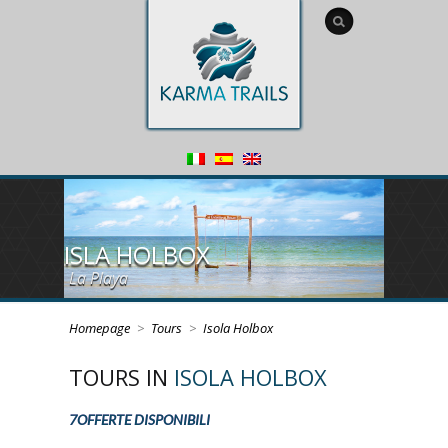
ISLA HOLBOX
La Playa
Homepage
>
Tours
>
Isola Holbox
ISLA HOLBOX
TOURS IN
ISOLA HOLBOX
Rose Flamingos
7OFFERTE DISPONIBILI