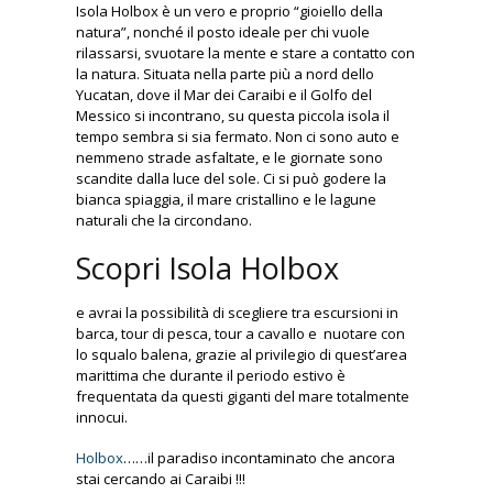
Isola Holbox è un vero e proprio “gioiello della
natura”, nonché il posto ideale per chi vuole
ISLA HOLBOX
rilassarsi, svuotare la mente e stare a contatto con
Sunset
la natura. Situata nella parte più a nord dello
Yucatan, dove il Mar dei Caraibi e il Golfo del
Messico si incontrano, su questa piccola isola il
tempo sembra si sia fermato. Non ci sono auto e
nemmeno strade asfaltate, e le giornate sono
ISLA HOLBOX
scandite dalla luce del sole. Ci si può godere la
bianca spiaggia, il mare cristallino e le lagune
Pasion Island
naturali che la circondano.
Scopri Isola Holbox
ISLA HOLBOX
e avrai la possibilità di scegliere tra escursioni in
barca, tour di pesca, tour a cavallo e nuotare con
Whale Shark Tour
lo squalo balena, grazie al privilegio di quest’area
marittima che durante il periodo estivo è
frequentata da questi giganti del mare totalmente
innocui.
ISLA HOLBOX
Holbox
……il paradiso incontaminato che ancora
Punta Coco
stai cercando ai Caraibi !!!