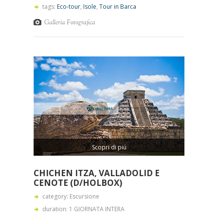
tags:
Eco-tour
,
Isole
,
Tour in Barca
Galleria Fotografica
Scopri di piú
CHICHEN ITZA, VALLADOLID E
CENOTE (D/HOLBOX)
category: Escursione
duration: 1 GIORNATA INTERA