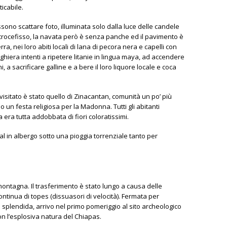
icabile.
sono scattare foto, illuminata solo dalla luce delle candele
i e crocefisso, la navata però è senza panche ed il pavimento è
rra, nei loro abiti locali di lana di pecora nera e capelli con
preghiera intenti a ripetere litanie in lingua maya, ad accendere
, a sacrificare galline e a bere il loro liquore locale e coca
isitato è stato quello di
Zinacantan
, comunità un po’ più
 un festa religiosa per la Madonna. Tutti gli abitanti
 era tutta addobbata di fiori coloratissimi.
al in albergo sotto una pioggia torrenziale tanto per
ontagna. Il trasferimento è stato lungo a causa delle
ntinua di topes (dissuasori di velocità). Fermata per
splendida, arrivo nel primo pomeriggio al sito archeologico
on l’esplosiva natura del Chiapas.