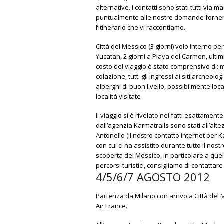
alternative. I contatti sono stati tutti via m
puntualmente alle nostre domande fornend
l’itinerario che vi raccontiamo.
Città del Messico (3 giorni) volo interno per
Yucatan, 2 giorni a Playa del Carmen, ultimi 
costo del viaggio è stato comprensivo di: 
colazione, tutti gli ingressi ai siti archeol
alberghi di buon livello, possibilmente loca
località visitate
Il viaggio si è rivelato nei fatti esattamente
dall’agenzia Karmatrails sono stati all’alte
Antonello (il nostro contatto internet per 
con cui ci ha assistito durante tutto il nostr
scoperta del Messico, in particolare a quell
percorsi turistici, consigliamo di contattar
4/5/6/7 AGOSTO 2012
Partenza da Milano con arrivo a Città del M
Air France.