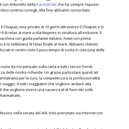
ail con Antonello della
Karmatrails
che ha sempre risposto
oci continui consigli. Alla fine abbiamo concordato
 il Chiapas, tour privato di 10 giorni attraverso il Chiapas e lo
6 di relax al mare a Isla Mujeres in struttura all inclusive. Il
macchina con guida parlante italiano, hotel con prima
ogici e la settimana di relax finale al mare. Abbiamo chiesto
lizzati in centro visto il poco tempo di sosta in ciascuna delle
 come da noi pensato sulla carta e tutti i servizi forniti
zza delle nostre richieste. Un grazie particolare quindi ad
Karmatrails) per la cura, la competenza e la professionalità
o viaggio. A tutti i viaggiatori che vogliono andare alla
i che vogliono vivere una vacanza al di fuori dei soliti
e Karmatrails.
essico nella serata del 4/8. Volo prenotato via Internet con