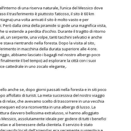
ll’interno di una riserva naturale, l’unica del Messico dove
o il trasferimento è piuttosto faticoso, il sito è 60 km
ntagna) una volta arrivati il sito è molto vasto e per
i. Però dalla cima della piramide si gode una magnifica vista,
che si estende a perdita d’occhio. Durante il tragitto di ritorno
i, un serpente, una volpe, tanti tacchini selvatici e anche
stava rientrando nella foresta. Dopo la visita al sito,
erimento in macchina della durata superiore alle 4 ore.
iggio, abbiamo lasciato i bagagli nel nostro albergo poco
 finalmente il bel tempo) ad esplorare la città con i suoi
plice cattedrale in uno zocalo elegante,.
 bello anche se, dopo giorni passati nella foresta e in siti poco
po affollato di turisti. La meta successiva del nostro viaggio
di relax, che avevamo scelto di trascorrere in una vecchia
equen ed ora riconvertita in una albergo di lusso. La
ttura davvero bellissima extralusso, vi hanno alloggiato
 in Messico, assolutamente ideale per godere di tutti i benefici
lax e al benessere della clientela. Il servizio è stato
o dei vecchi locali dell’aziendas era veramente suggestiva e