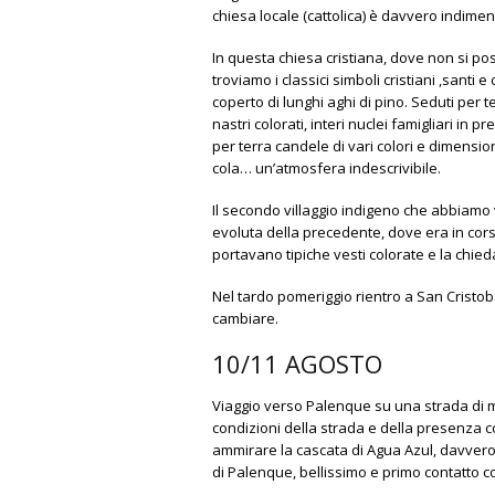
chiesa locale (cattolica) è davvero indiment
In questa chiesa cristiana, dove non si pos
troviamo i classici simboli cristiani ,sant
coperto di lunghi aghi di pino. Seduti per te
nastri colorati, interi nuclei famigliari in 
per terra candele di vari colori e dimensioni
cola… un’atmosfera indescrivibile.
Il secondo villaggio indigeno che abbiamo v
evoluta della precedente, dove era in corso
portavano tipiche vesti colorate e la chieda
Nel tardo pomeriggio rientro a San Cristob
cambiare.
10/11 AGOSTO
Viaggio verso
Palenque
su una strada di m
condizioni della strada e della presenza co
ammirare la cascata di Agua Azul, davvero 
di Palenque, bellissimo e primo contatto c