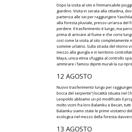
Dopo la visita al sito e l’immancabile piogg
giardino. Visita in serata alla cittadina, d
partenza alle sei per raggiungere Yaxchila
alla foresta pluviale, presso un’ansa del 
perdere. Il trasferimento è lungo, ma perco
prima di arrivare al fiume e che corre lungo
così come la visita al sito completamente
scimmie urlatrici. Sulla strada del ritorno v
mezzo alla giungla e in territorio controll
Maya, unica etnia sfuggita al controllo spa
ammirare i famosi dipinti murali la cui ri
12 AGOSTO
Nuovo trasferimento lungo per raggiungere i
bocca del serpente”) località situata nel 
Leopoldo abbiamo un pò modificato il progr
molto vicini fra loro Balamku e Becan, tutti 
Balamku siamo state le prime visitatrici del
ecologica nel mezzo della foresta davvero
13 AGOSTO