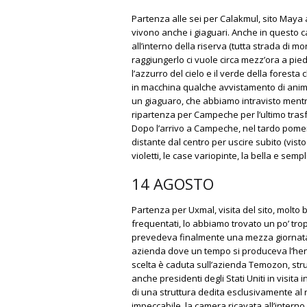
Partenza alle sei per Calakmul, sito Maya a
vivono anche i giaguari. Anche in questo cas
all’interno della riserva (tutta strada di mo
raggiungerlo ci vuole circa mezz’ora a pied
l’azzurro del cielo e il verde della foresta 
in macchina qualche avvistamento di animal
un giaguaro, che abbiamo intravisto mentre 
ripartenza per Campeche per l’ultimo trasf
Dopo l’arrivo a Campeche, nel tardo pomer
distante dal centro per uscire subito (visto
violetti, le case variopinte, la bella e sem
14 AGOSTO
Partenza per
Uxmal
, visita del sito, molto
frequentati, lo abbiamo trovato un po’ trop
prevedeva finalmente una mezza giornata 
azienda dove un tempo si produceva l’henn
scelta è caduta sull’azienda Temozon, stru
anche presidenti degli Stati Uniti in visita
di una struttura dedita esclusivamente al re
impeccabile, la camera ricavata all’intern