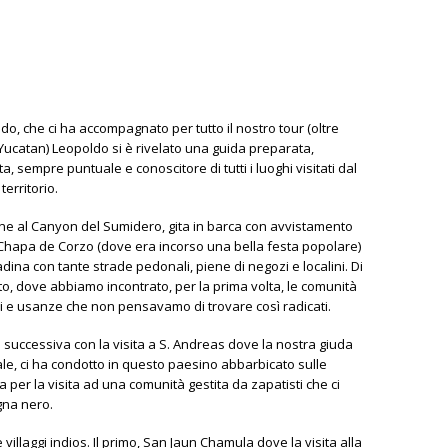
o, che ci ha accompagnato per tutto il nostro tour (oltre
 Yucatan) Leopoldo si è rivelato una guida preparata,
a, sempre puntuale e conoscitore di tutti i luoghi visitati dal
territorio.
one al
Canyon del Sumidero
, gita in barca con avvistamento
 a Chapa de Corzo (dove era incorso una bella festa popolare)
tadina con tante strade pedonali, piene di negozi e localini. Di
to, dove abbiamo incontrato, per la prima volta, le comunità
umi e usanze che non pensavamo di trovare così radicati.
a successiva con la visita a S. Andreas dove la nostra giuda
ale, ci ha condotto in questo paesino abbarbicato sulle
a per la visita ad una comunità gestita da zapatisti che ci
gna nero.
 villaggi indios. Il primo, San Jaun Chamula dove la visita alla