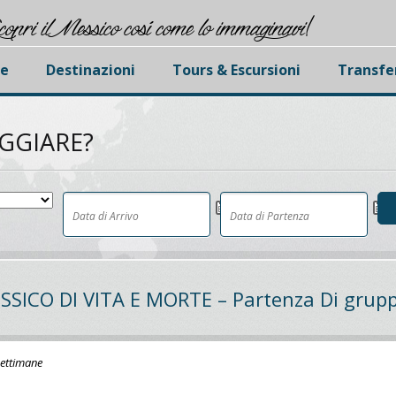
copri il Messico cosí come lo immaginavi!
e
Destinazioni
Tours & Escursioni
Transfe
AGGIARE?
ESSICO DI VITA E MORTE – Partenza Di grupp
 settimane