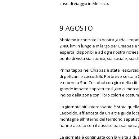
caso di viaggio in Messico.
9 AGOSTO
Abbiamo incontrato la nostra guida Leopold
2.400 km in lungo e in largo per Chiapas e
esperta, disponibile ad ogni nostra richiest
punto di vista sia storico, sia sociale, sia di 
Prima tappa nel Chiapas è stata l’escursi
di pellicani e coccodrilli. Poi breve sosta
e ritorno a San Cristobal con giro della cit
grande impatto soprattutto il giro al merca
indios della zona con i loro colori e cost
La giornata più interessante è stata quell
Leopoldo, affiancata da un altra guida loc
montagne all’interno del territorio zapatist
hanno accolto con il classico passamonta
La giornata è continuata con la visita a due