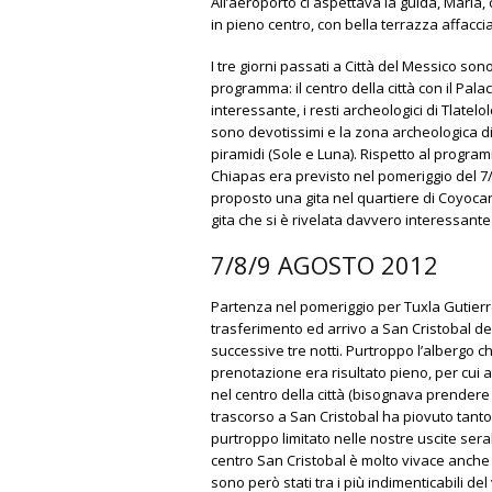
All’aeroporto ci aspettava la guida, Maria,
in pieno centro, con bella terrazza affacci
I tre giorni passati a Città del Messico so
programma: il centro della città con il Pal
interessante, i resti archeologici di Tlatelo
sono devotissimi e la zona archeologica d
piramidi (Sole e Luna). Rispetto al program
Chiapas era previsto nel pomeriggio del 7/
proposto una gita nel quartiere di Coyocan p
gita che si è rivelata davvero interessante 
7/8/9 AGOSTO 2012
Partenza nel pomeriggio per Tuxla Gutierr
trasferimento ed arrivo a San Cristobal d
successive tre notti. Purtroppo l’albergo c
prenotazione era risultato pieno, per cui 
nel centro della città (bisognava prendere u
trascorso a San Cristobal ha piovuto tanto
purtroppo limitato nelle nostre uscite ser
centro San Cristobal è molto vivace anche d
sono però stati tra i più indimenticabili de