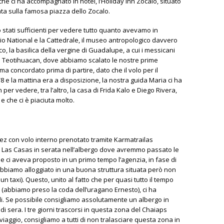
 che ci ha accompagnato in hotel, l’Holiday Inn Zocalo, situato
ata sulla famosa piazza dello Zocalo.
no stati sufficienti per vedere tutto quanto avevamo in
acio National e la Cattedrale, il museo antropologico davvero
lco, la basilica della vergine di Guadalupe, a cui i messicani
i Teotihuacan, dove abbiamo scalato le nostre prime
ma concordato prima di partire, dato che il volo per il
8 e la mattina era a disposizione, la nostra guida Maria ci ha
er vedere, tra l’altro, la casa di Frida Kalo e Diego Rivera,
e che ci è piaciuta molto.
ez con volo interno prenotato tramite Karmatrailas
e Las Casas in serata nell’albergo dove avremmo passato le
he ci aveva proposto in un primo tempo l’agenzia, in fase di
abbiamo alloggiato in una buona struttura situata però non
n taxi). Questo, unito al fatto che per quasi tutto il tempo
 (abbiamo preso la coda dell’uragano Ernesto), ci ha
ali. Se possibile consigliamo assolutamente un albergo in
i sera. I tre giorni trascorsi in questa zona del Chaiaps
l viaggio, consigliamo a tutti di non tralasciare questa zona in