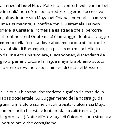
ia, arrivo all’hotel Plaza Palenque, confortevole e in un bel
ove in realtà non c’è molto da vedere. Il giorno successivo
n, affascinante sito Maya nel Chiapas orientale, in mezzo
fiume Usumacinta, al confine con il Guatemala. Da non
rrere la Caretera Fronterizia (la strada che si percorre
 il confine con il Guatemala) è un viaggio dentro al viaggio,
 immerso nella foresta dove abbiamo incontrato anche le
isita al sito di Bonampak, più piccolo ma molto bello, in
ato da una etnia particolare, i Lacandones, discendenti dai
gnolo, parlanti tuttora la lingua maya. Lì abbiamo potuto
produzione avevamo visto al museo di Città del Messico.
l sito di Chicanna (che tradotto significa “la casa della
Chiapas occidentale. Su Suggerimento della nostra guida
amma iniziale e siamo andati a visitare alcuni siti Maya
immersi nella foresta e lontano dai circuiti turistici (a
la giornata…). Notte all’ecovillage di Chicanna, una struttura
 particolare e che consigliamo.