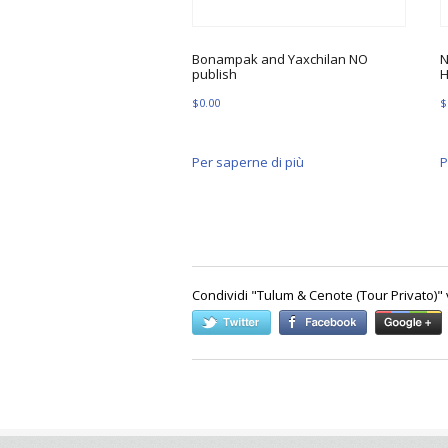
Bonampak and Yaxchilan NO
N
publish
H
$
0.00
$
Per saperne di più
P
Condividi "
Tulum & Cenote (Tour Privato)
" 