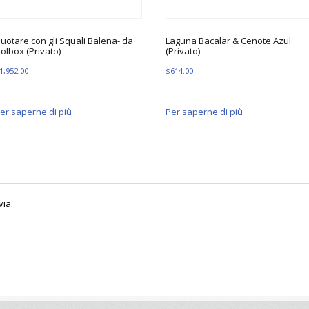
uotare con gli Squali Balena- da
Laguna Bacalar & Cenote Azul
olbox (Privato)
(Privato)
1,952.00
$
614.00
er saperne di più
Per saperne di più
via: