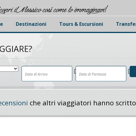
copri il Messico cosí come lo immaginavi!
e
Destinazioni
Tours & Escursioni
Transfe
AGGIARE?
ecensioni
che altri viaggiatori hanno scritto